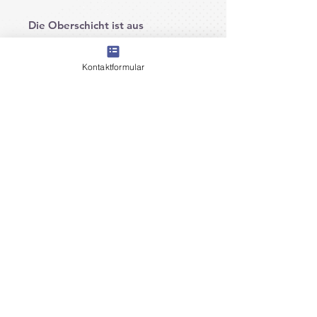
Die Oberschicht ist aus
seidenmatten Aluminium.
Kontaktformular
Beim Druck auf diesem Material
bleibt die Struktur sichtbar. Dies
verleiht Ihrem Design einen
einzigartigen, industriellen Look.
Dank seines geringen Gewichtes,
eignet sich Dibond Butlerfinish
ideal für die leichte Montage auf
ebenen Wänden.
Produktinformation
Das Materiel ist 3 mm
seidenmattes Alu-Dibond.