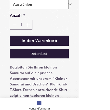
Anzahl
*
In den Warenkorb
Sofortkauf
Begleiten Sie Ihren kleinen
Samurai auf ein episches
Abenteuer mit unserem "Kleiner
Samurai und Drachen" Kleinkind-
T-Shirt. Dieses entzückende Shirt
zeigt einen tapferen kleinen
Krieger, der Seite an Seite mit
seinem mächtigen Drachenfreund
Kontaktformular