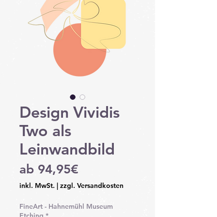
Design Vividis
Two als
Leinwandbild
Sale-
ab
94,95€
Preis
inkl. MwSt.
|
zzgl. Versandkosten
FineArt - Hahnemühl Museum
Etching
*