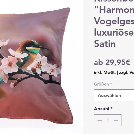
"Harmon
Vogelges
luxuriös
Satin
S
ab
29,95€
P
inkl. MwSt.
|
zzgl. V
Größen
*
Auswählen
Anzahl
*