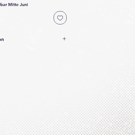
rbar Mitte Juni
on
m glatten Satin
ist ein Stoff,
chung von Polyester und
ellt wird und eine glatte,
ndung aufweist. Hier sind
nformationen zu diesem Stoff:
n Polycotton
ung
: Polycotton besteht aus
ten Anteil von 40 %
 60% Baumwolle.
t
: Polyester sorgt für
higkeit und erhöht die