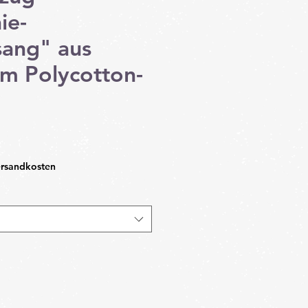
ie-
ang" aus
em Polycotton-
ale-
reis
ersandkosten