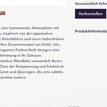
Voraussichtlich liefe
Vorbestellen
 eine harmonische Atmosphäre mit
Produktinformati
 inspiriert von der japanischen
te Kirschblüten und einen farbenfrohen
Polycotton-Ware i
nftes Zusammenspiel aus Gold-, Lila-,
der aus einer Mis
leganten Farbverläufe bringen eine
Baumwolle hergest
 Stimmung in Ihr Zuhause.
glänzende Satinbi
anisches Wandbild, verwandelt dieses
einige wichtige I
e Oase der Entspannung und Schönheit.
Eigenschaften vo
Kunst und diejenigen, die eine subtile,
Materialmisch
koration suchen.
einem bestimm
Polyester und
Vorteile
:
Langlebigkei
Strapazierfä