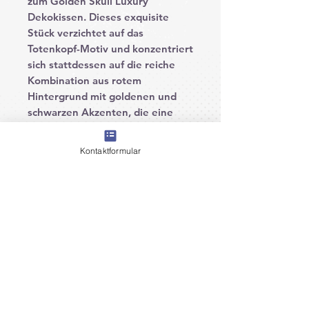
zum Golden Skull Luxury
Dekokissen. Dieses exquisite
Stück verzichtet auf das
Totenkopf-Motiv und konzentriert
sich stattdessen auf die reiche
Kombination aus rotem
Hintergrund mit goldenen und
schwarzen Akzenten, die eine
Atmosphäre von zeitloser
Eleganz und Raffinesse schaffen.
Kontaktformular
Design und Stil
:
Das künstlerische Design des
Kissens spiegelt eine
harmonische Verbindung von
kräftigen Farben und kunstvollen
Details wider. Der goldene
Totenkopf, als Highlight des
Kissens, zieht alle Blicke auf sich
und verleiht Ihrem Wohnraum