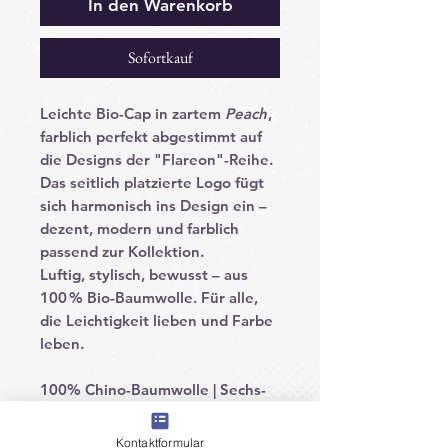
In den Warenkorb
Sofortkauf
Leichte Bio-Cap in zartem
Peach
,
farblich perfekt abgestimmt auf
die Designs der "Flareon"-Reihe.
Das seitlich platzierte Logo fügt
sich harmonisch ins Design ein –
dezent, modern und farblich
passend zur Kollektion.
Luftig, stylisch, bewusst – aus
100 % Bio-Baumwolle. Für alle,
die Leichtigkeit lieben und Farbe
leben.
100% Chino-Baumwolle | Sechs-
Segmente-Design mit niedrigem
Profil | Weiche, unverstärkte
Kontaktformular