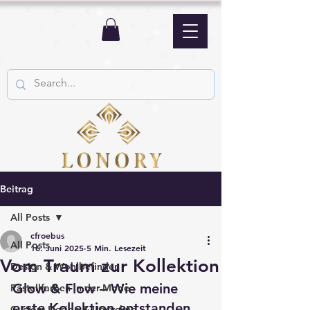
Beitrag
All Posts
cfroebus
All Posts
16. Juni 2025
5 Min. Lesezeit
Vom Traum zur Kollektion
Design & Wohlbefinden
Glow & Flow – Wie meine 
Pastellfarben in der Mode
erste Kollektion entstanden 
Custom Design & Upcycling